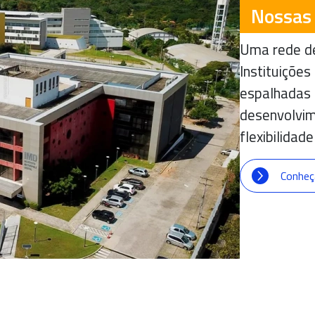
Nossas
Uma rede de
Instituições
espalhadas 
desenvolvim
flexibilidade
Conheç