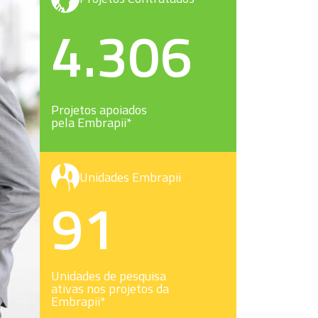
4.306
Projetos apoiados
pela Embrapii*
Unidades Embrapii
91
Unidades de pesquisa
ativas nos projetos da
Embrapii*