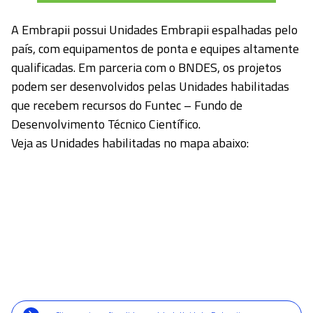
Conheça como a EMPRAPII pode
apoiar a inovação na sua empresa
Conectamos você aos principais centros de
pesquisa
do país e apoiamos a inovação na sua
empresa por meio do
aporte de recursos não
reembolsáveis,
de forma ágil e
desburocratizada,
sem a necessidade de
editais.
Nome*