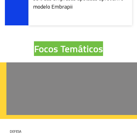
Empresas da Base Industrial da Defesa (BID)
OBJETIVO
Apoiar o desenvolvimento de soluções tecnológicas e
projetos de inovação da indústria que atende às Forças
Armadas (FA)
ÁREAS TEMÁTICAS
Projetos vinculados ao Plano de
Articulação e de Equipamento de
Defesa (PAED);
Acordos de compensação
comercial, tecnológica e industrial
capazes de promover intercâmbio
de conhecimentos para todos os
envolvidos na parceria;
Projetos adequados às demandas
tecnológicas da BID;
Produtos e processos voltados
para a área de Defesa e