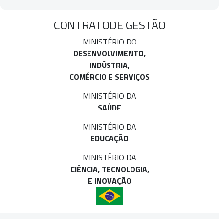
Unidades
Fale Conosco
Endereço
Edifício Armando Monteiro Neto SBN, quadra 01,
bloco I, 13°, 14° e 15º andares
Asa Norte 70040-913 Brasília, DF
© 2023 - TODOS OS DIREITOS RESERVADOS –
EMPRESA BRASILEIRA DE PESQUISA E INOVAÇÃO
INDUSTRIAL – EMBRAPII. UMA ORGANIZAÇÃO SOCIAL