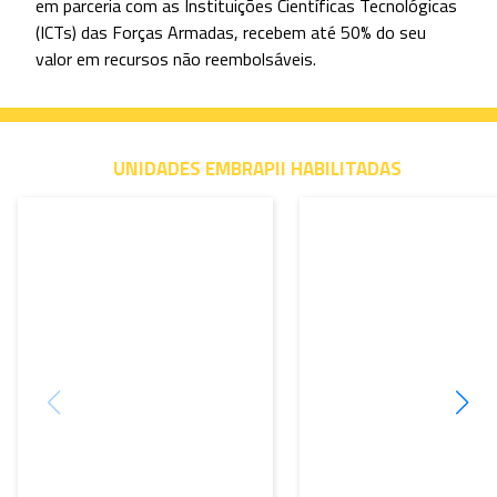
CCM-ITA
CEEI
Prof. Dr. Ronnie Rego
Gutemberg Gonçalves dos Sa
ronnie@ita.br
Júnior
embrapii@ceei.ufcg.edu.br
Modalidades Embrapii +
BNDES