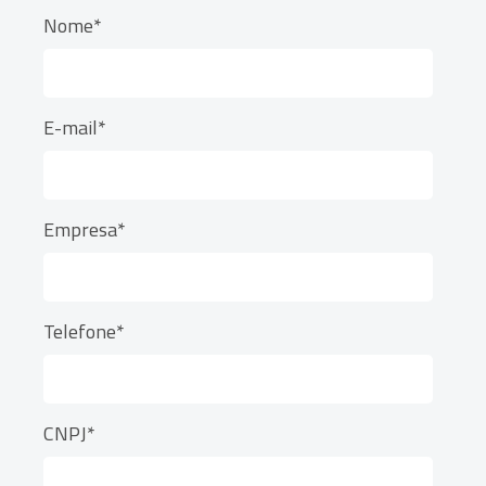
Segmento*
Ao enviar o cadastro, você concorda em receber
comunicações e com a nossa
Política de
Privacidade
. A nossa empresa está comprometida
a proteger e respeitar sua privacidade,
utilizaremos seus dados apenas para fins
de marketing. Você pode alterar suas preferências
a qualquer momento.
Enviar