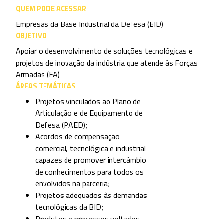
Segurança.
TRL
Níveis de maturidade tecnológica (TRL)
dos projetos apoiados irão de 3 (provas
de conceito) a 9 (pronto para o mercado).
FOMENTO ESPECIAL PARA DEFESA
Projetos de PD&I realizados por Unidades EMBRAPII,
em parceria com as Instituições Científicas Tecnológicas
(ICTs) das Forças Armadas, recebem até 50% do seu