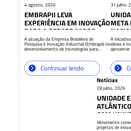
4 agosto, 2026
31 julho, 
EMBRAPII LEVA
UNIDA
EXPERIÊNCIA EM INOVAÇÃO
META
PARA O DEBATE SOBRE
NACIO
MINERAIS CRÍTICOS
IMPUL
A atuação da Empresa Brasileira de
A iniciati
Pesquisa e Inovação Industrial (Embrapii) no
ideias e m
DESEN
desenvolvimento de tecnologias para
aproximar 
EXPER
minerais críticos e estratégicos foi um dos
nova gera
destaques do Diálogos da Mobilização
inteligênci
GLASS
Empresarial pela Inovação (MEI), realizado
Unidade Em
Continuar lendo
C
nesta terça-feira (4), em Belém (PA). O
Inteligênci
encontro reuniu representantes da
Federal de
indústria, governo, instituições de ciência e
Meta, lanç
Notícias
tecnologia e outras agências de […]
iniciativa 
28 julho, 2026
desenvolve
UNIDADE E
ATLÂNTICO
COM UNIV
CANADÁ P
Movimento conect
projetos de inov
TALENTOS 