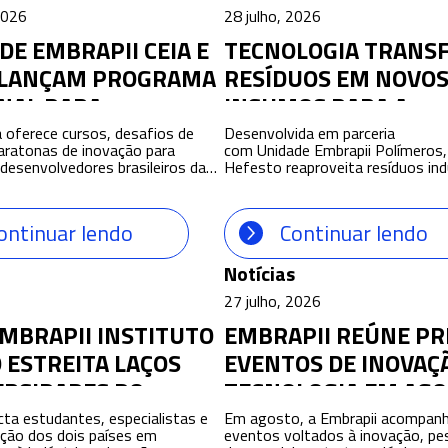
2026
28 julho, 2026
DE EMBRAPII CEIA E
TECNOLOGIA TRANS
 LANÇAM PROGRAMA
RESÍDUOS EM NOVO
NAL PARA
INSUMOS PARA A
SIONAR
PRODUÇÃO
va oferece cursos, desafios de
Desenvolvida em parceria
aratonas de inovação para
com Unidade Embrapii Polímeros
VOLVIMENTO DE
desenvolvedores brasileiros da
Hefesto reaproveita resíduos indu
IÊNCIAS PARA AI
ção de dispositivos com
incorpora matéria-prima renováve
a artificial A
tornando-se a primeira patente 
ES NO BRASIL
brapii Centro de Excelência em
da Marcopolo Com o apoio da E
ontinuar lendo
Continuar lendo
a Artificial (CEIA), da Universidade
Brasileira de Pesquisa e Inovação 
 Goiás, em parceria com a
(Embrapii), a empresa Marcopolo
a o Programa AI Glasses Brasil,
conquistou sua primeira patente
Notícias
nacional que vai capacitar
o desenvolvimento da Massa He
27 julho, 2026
dores, estimular a criação de […]
uma tecnologia inédita utilizada
material de vedação na fabricaçã
MBRAPII INSTITUTO
EMBRAPII REÚNE PR
 ESTREITA LAÇOS
EVENTOS DE INOVAÇ
ERSIDADES DO
TECNOLOGIA EM AG
ARA FORMAÇÃO DE
a estudantes, especialistas e
Em agosto, a Embrapii acompan
ação dos dois países em
eventos voltados à inovação, pe
E