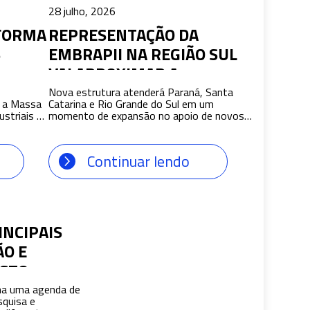
28 julho, 2026
FORMA
REPRESENTAÇÃO DA
S
EMBRAPII NA REGIÃO SUL
VAI APROXIMAR A
INDÚSTRIA DE RECURSOS
Nova estrutura atenderá Paraná, Santa
, a Massa
Catarina e Rio Grande do Sul em um
PARA INOVAÇÃO
striais e
momento de expansão no apoio de novos
l,
projetos de pesquisa e desenvolvimento
verde
A Empresa Brasileira de Pesquisa e
mpresa
Inovação Industrial (Embrapii) passa a
Continuar lendo
Industrial
contar com uma representação dedicada
aos estados do Paraná, Santa Catarina e
 verde com
Rio Grande do Sul. O objetivo é aproximar a
festo,
indústria regional de recursos não […]
 como
o de […]
INCIPAIS
ÃO E
OSTO
ha uma agenda de
squisa e