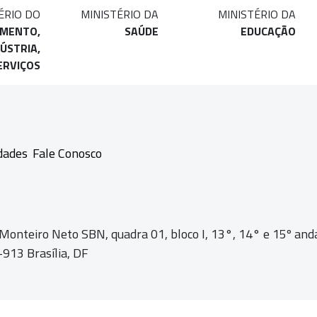
ÉRIO DO
MINISTÉRIO DA
MINISTÉRIO DA
IMENTO,
SAÚDE
EDUCAÇÃO
ÚSTRIA,
ERVIÇOS
dades
Fale Conosco
 Monteiro Neto SBN, quadra 01,
bloco I, 13°, 14° e 15º and
913 Brasília, DF