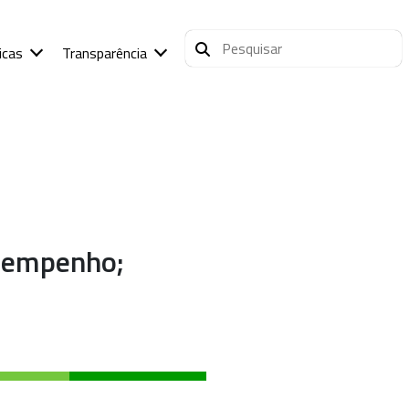
icas
Transparência
esempenho;