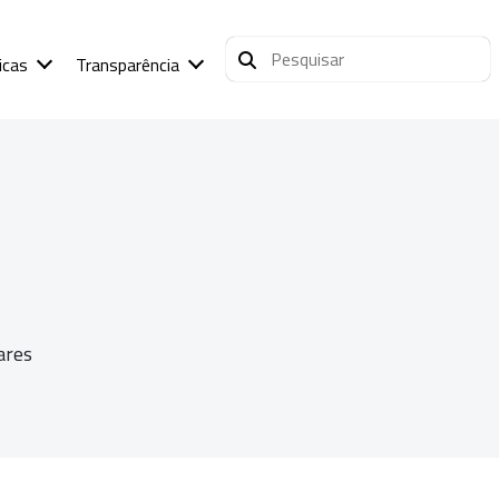
icas
Transparência
ares