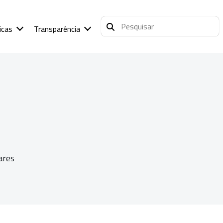
icas
Transparência
ares