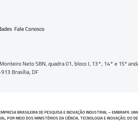
dades
Fale Conosco
 Monteiro Neto SBN, quadra 01,
bloco I, 13°, 14° e 15º and
913 Brasília, DF
EMPRESA BRASILEIRA DE PESQUISA E INOVAÇÃO INDUSTRIAL – EMBRAPII. UM
, POR MEIO DOS MINISTÉRIOS DA CIÊNCIA, TECNOLOGIA E INOVAÇÃO; DO D
Desenvolvido por: