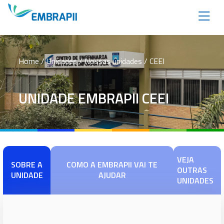
Home
/ Unidades / Nossas unidades / CEEI
UNIDADE EMBRAPII CEEI
VEJA
SOBRE A
COMO A EMBRAPII VAI TE
OUTRAS
UNIDADE
AJUDAR
UNIDADES