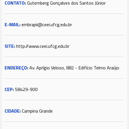
CONTATO:
Gutemberg Gonçalves dos Santos Júnior
E-MAIL:
embrapii@ceei.ufcg.edu.br
SITE:
http://www.ceei.ufcg.edu.br
ENDEREÇO:
Av. Aprígio Veloso, 882 - Edifício Telmo Araújo
CEP:
58429-900
CIDADE:
Campina Grande