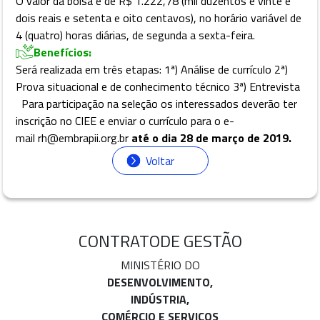
O valor da bolsa é de R$ 1.222,78 (mil duzentos e vinte e
dois reais e setenta e oito centavos), no horário variável de
4 (quatro) horas diárias, de segunda a sexta-feira.
Benefícios:
Será realizada em três etapas: 1ª) Análise de currículo 2ª)
Prova situacional e de conhecimento técnico 3ª) Entrevista
Para participação na seleção os interessados deverão ter
inscrição no CIEE e enviar o currículo para o e-
mail rh@embrapii.org.br
até o dia 28 de março de 2019.
Voltar
CONTRATO
DE GESTÃO
MINISTÉRIO DO
DESENVOLVIMENTO,
INDÚSTRIA,
COMÉRCIO E SERVIÇOS