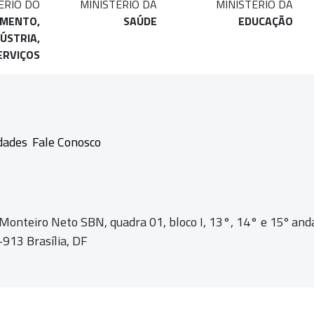
ÉRIO DO
MINISTÉRIO DA
MINISTÉRIO DA
IMENTO,
SAÚDE
EDUCAÇÃO
ÚSTRIA,
ERVIÇOS
dades
Fale Conosco
 Monteiro Neto SBN, quadra 01,
bloco I, 13°, 14° e 15º and
913 Brasília, DF