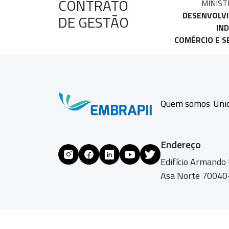
CONTRATO
MINIST
DESENVOLV
DE GESTÃO
IND
COMÉRCIO E S
Quem somos
Uni
Endereço
Edifício Armando
Asa Norte 70040-