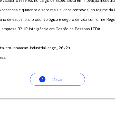
 cadastro reserva, no cargo de Especialista em Inovação Industrial
l oitocentos e quarenta e sete reais e vinte centavos) no regime da 
 plano de saúde, plano odontológico e seguro de vida conforme Re
 da empresa B2HR Inteligência em Gestão de Pessoas LTDA.
ista-em-inovacao-industrial-enge_26721
esa.
Voltar