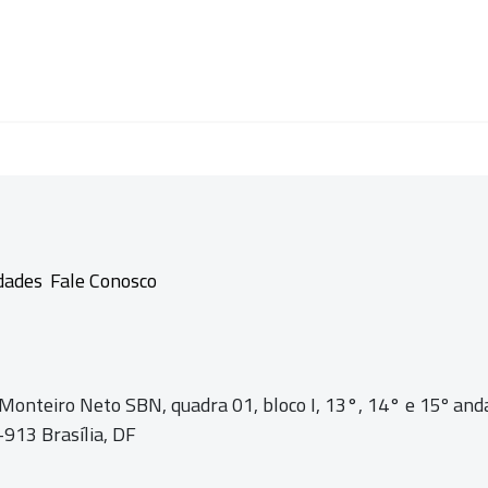
dades
Fale Conosco
 Monteiro Neto SBN, quadra 01,
bloco I, 13°, 14° e 15º and
913 Brasília, DF