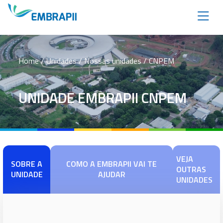
Home
/ Unidades / Nossas unidades / CNPEM
UNIDADE EMBRAPII CNPEM
VEJA
SOBRE A
COMO A EMBRAPII VAI TE
OUTRAS
UNIDADE
AJUDAR
UNIDADES