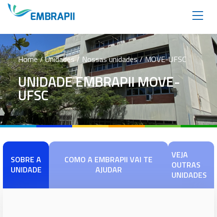
Home
/ Unidades / Nossas unidades / MOVE-UFSC
UNIDADE EMBRAPII MOVE-
UFSC
VEJA
SOBRE A
COMO A EMBRAPII VAI TE
OUTRAS
UNIDADE
AJUDAR
UNIDADES