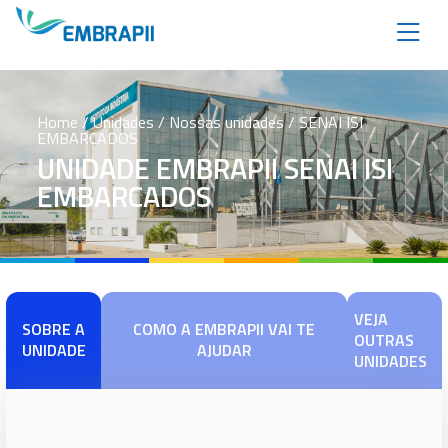
Home
/ Unidades / Nossas unidades / SENAI ISI
EMBARCADOS
UNIDADE EMBRAPII SENAI ISI
EMBARCADOS
VEJA
SOBRE A
COMO A EMBRAPII VAI TE
OUTRAS
UNIDADE
AJUDAR
UNIDADES