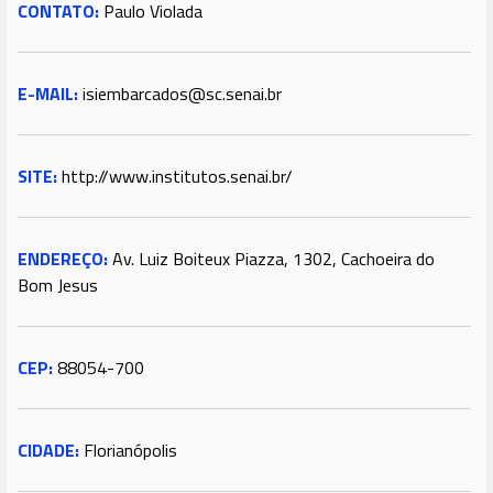
CONTATO:
Paulo Violada
E-MAIL:
isiembarcados@sc.senai.br
SITE:
http://www.institutos.senai.br/
ENDEREÇO:
Av. Luiz Boiteux Piazza, 1302, Cachoeira do
Bom Jesus
CEP:
88054-700
CIDADE:
Florianópolis