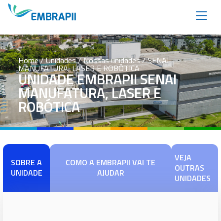
Home
/ Unidades / Nossas unidades / SENAI
MANUFATURA, LASER E ROBÓTICA
UNIDADE EMBRAPII SENAI
MANUFATURA, LASER E
ROBÓTICA
VEJA
SOBRE A
COMO A EMBRAPII VAI TE
OUTRAS
UNIDADE
AJUDAR
UNIDADES