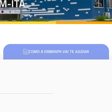
M-ITA
COMO A EMBRAPII VAI TE AJUDAR