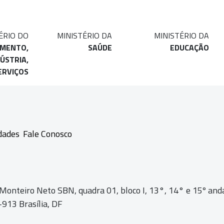
ÉRIO DO
MINISTÉRIO DA
MINISTÉRIO DA
IMENTO,
SAÚDE
EDUCAÇÃO
ÚSTRIA,
ERVIÇOS
dades
Fale Conosco
 Monteiro Neto SBN, quadra 01,
bloco I, 13°, 14° e 15º and
913 Brasília, DF