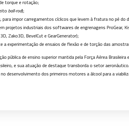
de torque e rotação;
eito
ball-rod
);
s
, para impor carregamentos cíclicos que levem à fratura no pé d
em projetos industriais dos softwares de engrenagens ProGear, Kis
3D, Zako3D, BevelCut e GearGenerator);
te a experimentação de ensaios de flexão e de torção das amostra
ção pública de ensino superior mantida pela Força Aérea Brasileira
rasileiro, e sua atuação de destaque transborda o setor aeronáutic
 no desenvolvimento dos primeiros motores a álcool para a viabil