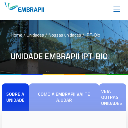
Home
/ Unidades / Nossas unidades / IPT-Bio
UNIDADE EMBRAPII IPT-BIO
VEJA
SOBRE A
COMO A EMBRAPII VAI TE
OUTRAS
UNIDADE
AJUDAR
UNIDADES