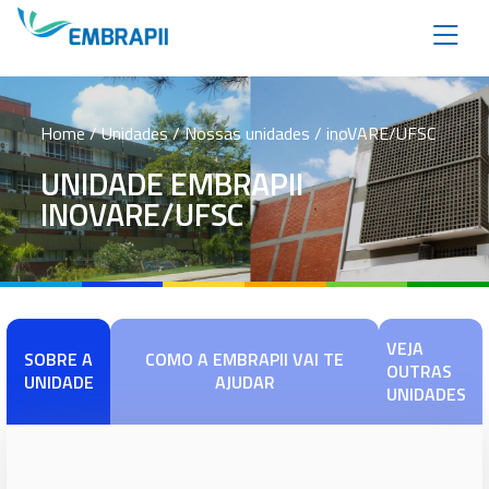
Home
/ Unidades / Nossas unidades / inoVARE/UFSC
UNIDADE EMBRAPII
INOVARE/UFSC
VEJA
SOBRE A
COMO A EMBRAPII VAI TE
OUTRAS
UNIDADE
AJUDAR
UNIDADES